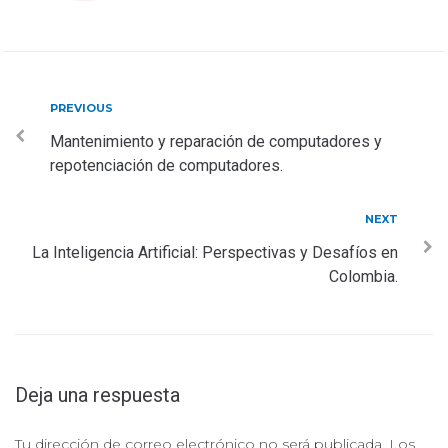
Navegación
Previous
PREVIOUS
de
Mantenimiento y reparación de computadores y
repotenciación de computadores.
entradas
Next
NEXT
La Inteligencia Artificial: Perspectivas y Desafíos en
Colombia.
Deja una respuesta
Tu dirección de correo electrónico no será publicada.
Los