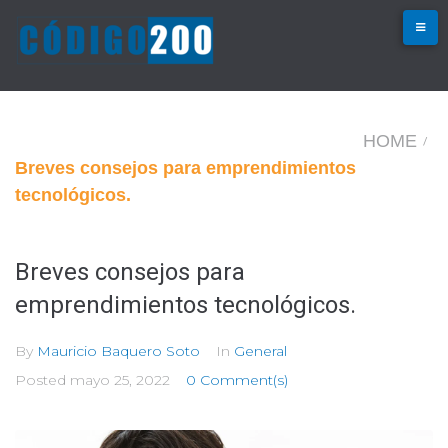
Skip
to
content
HOME
/
Breves consejos para emprendimientos
tecnológicos.
Breves consejos para
emprendimientos tecnológicos.
By
Mauricio Baquero Soto
In
General
Posted
mayo 25, 2022
0 Comment(s)