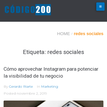
Skip
to
content
HOME
redes sociales
/
Etiqueta:
redes sociales
Cómo aprovechar Instagram para potenciar
la visibilidad de tu negocio
By
Gerardo Riarte
In
Marketing
Posted
noviembre 2, 2019