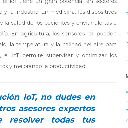
el IoT tiene un gran potencial en sectores
ca y la industria. En medicina, los dispositivos
D
la salud de los pacientes y enviar alertas a
G
I
a. En agricultura, los sensores IoT pueden
M
o, la temperatura y la calidad del aire para
a, el IoT permite supervisar y optimizar los
tos y mejorando la productividad.
A
ución IoT, no dudes en
F
tros asesores expertos
F
 resolver todas tus
W