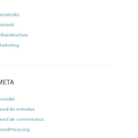
esarrollo
eneral
nfraestructura
arketing
META
cceder
eed de entradas
eed de comentarios
ordPress.org