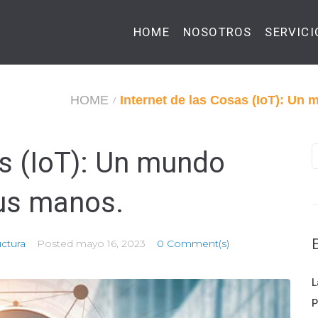
HOME
NOSOTROS
SERVICI
HOME
Internet de las Cosas (IoT): Un
/
as (IoT): Un mundo
S
f
tus manos.
uctura
Posted
mayo 16, 2023
0 Comment(s)
L
P