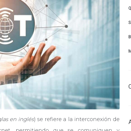
Q
S
B
M
glas en inglés
) se refiere a la interconexión de
nternet, permitiendo que se comuniquen y