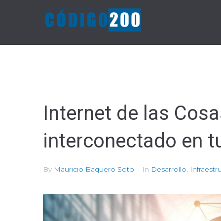
Skip
to
content
Internet de las Cos
interconectado en 
By
Mauricio Baquero Soto
In
Desarrollo
,
Infraestr